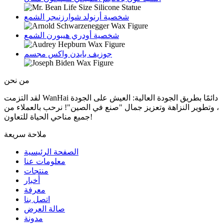
شخصية أرنولد شوارزنيجر الشمع
شخصية أودري هيبورن الشمع
جوزيف بايدن واكس مجسم
من نحن
لقد التزمت WanHai دائمًا بطريق الجودة العالية: العيش على الجودة
، وتطوير النزاهة وتعزيز جمال "صنع في الصين"! نرحب بالعملاء من
جميع مناحي الحياة للتعاون!
ملاحة سريعة
الصفحة الرئيسية
معلومات عنا
منتجات
أخبار
معرفة
اتصل بنا
صالة العرض
مدونة