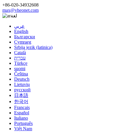
+86-020-34932608
max@vheonet.com
لغة
عربي
English
Български
Cymraeg
Srbija jezik (latinica)
Català
עברית
Türkçe
suomi
Čeština
Deutsch
Lietuvių
русский
日本語
한국어
Français
Español
Italiano
Português
Việt Nam