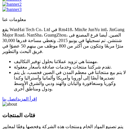
معلومات عنا
يقع WanHai Tech Co، Ltd في Rm418، MinJie JunYu intl، JinGang
Major Road، NanSha، GuangZhou، الصين. أيضا فرع المصنع فى
شنتشن. تم تسجيلها في يونيو 2015، وتغطي مساحة قدرها 30,000
مترًا مربعًا وتتكون من أكثر من 800 موظف من بينهم 50 عضوًا في
فريق البحث والتطوير.
مهمتنا هي تزويد عملائنا بحلول توفير التكاليف.
تقدم شركتنا منتجات وخدمات صادقة بأسعار معقولة.
لا يتم بيع منتجاتنا في معظم المدن في الصين فحسب، بل يتم
تصديرها أيضًا إلى أوروبا وأمريكا وألمانيا وأستراليا وكندا
وكوريا وسنغافورة واليابان والهند ودبي والشرق الأوسط
ودول ومناطق أخرى.
اقرأ المزيد
اتصل بنا
فئات المنتجات
يتم تصنيع المواد الخام ومنتجات هذه الشركة وفحصها وفقًا لمعايير