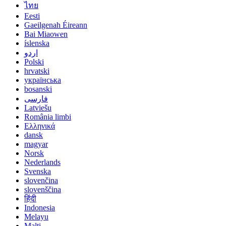
ไทย
Eesti
Gaeilgenah Éireann
Bai Miaowen
íslenska
اردو
Polski
hrvatski
українська
bosanski
فارسی
Latviešu
România limbi
Ελληνικά
dansk
magyar
Norsk
Nederlands
Svenska
slovenčina
slovenščina
हिंदी
Indonesia
Melayu
Malti