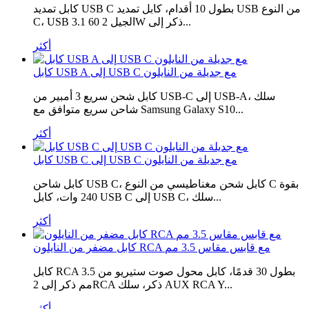
كابل تمديد USB C بطول 10 أقدام، كابل تمديد USB من النوع
C، USB 3.1 الجيل 2 60W ذكر إلى...
أكثر
كابل USB A إلى USB C مع جديلة من النايلون
كابل شحن سريع 3 أمبير من USB-C إلى USB-A، سلك
شاحن سريع متوافق مع Samsung Galaxy S10...
أكثر
كابل USB C إلى USB C مع جديلة من النايلون
كابل شاحن USB C، كابل شحن مغناطيسي من النوع C بقوة
240 وات، كابل USB C إلى USB C، سلك...
أكثر
كابل مضفر من النايلون RCA مع قابس مقاس 3.5 مم
كابل RCA بطول 30 قدمًا، كابل محول صوت ستيريو من 3.5
مم ذكر إلى 2RCA ذكر، سلك AUX RCA Y...
أكثر